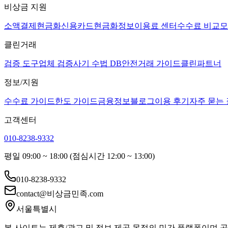
비상금 지원
소액결제현금화
신용카드현금화
정보이용료 센터
수수료 비교
모
클린거래
검증 도구
업체 검증
사기 수법 DB
안전거래 가이드
클린파트너
정보/지원
수수료 가이드
한도 가이드
금융정보
블로그
이용 후기
자주 묻는
고객센터
010-8238-9332
평일 09:00 ~ 18:00 (점심시간 12:00 ~ 13:00)
010-8238-9332
contact@비상금민족.com
서울특별시
본 사이트는 제휴/광고 및 정보 제공 목적의 민간 플랫폼이며 