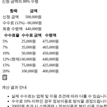
신청 금액의
88
%
수령
항목
금액
신청 금액
500,000
원
수수료 (
12
%)
-
60,000
원
최종 수령액
440,000
원
수수료율
수수료 금액
수령액
5
%
25,000
원
475,000
원
7
%
35,000
원
465,000
원
10
%
50,000
원
450,000
원
12
%
(현재)
60,000
원
440,000
원
15
%
75,000
원
425,000
원
20
%
100,000
원
400,000
원
계산 결과 안내
실제 수수료는 업체 및 이용 조건에 따라 다를 수 있습니
수수료 10% 이하인 경우 정보이용료 방식을 권장드립니
200만원 초과 시 소액결제 + 정보이용료 분리 이용 가능