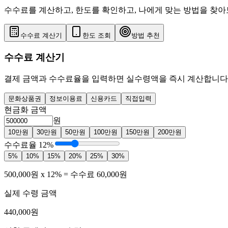
수수료를 계산하고, 한도를 확인하고, 나에게 맞는 방법을 찾
수수료 계산기
한도 조회
방법 추천
수수료 계산기
결제 금액과 수수료율을 입력하면 실수령액을 즉시 계산합니다
문화상품권
정보이용료
신용카드
직접입력
현금화 금액
원
10
만원
30
만원
50
만원
100
만원
150
만원
200
만원
수수료율
12
%
5
%
10
%
15
%
20
%
25
%
30
%
500,000
원 x
12
% = 수수료
60,000
원
실제 수령 금액
440,000
원