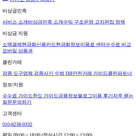
비상금민족
서비스 소개
비상금민족 소개
수익 구조
운영 고지
편집 정책
비상금 지원
소액결제현금화
신용카드현금화
정보이용료 센터
수수료 비교
모바일 상품권
클린거래
검증 도구
업체 검증
사기 수법 DB
안전거래 가이드
클린파트너
정보/지원
수수료 가이드
한도 가이드
금융정보
블로그
이용 후기
자주 묻는
질문
문의하기
고객센터
010-8238-9332
평일 09:00 ~ 18:00 (점심시간 12:00 ~ 13:00)